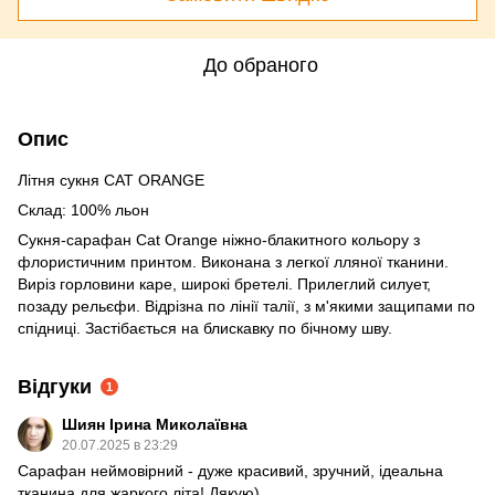
До обраного
Опис
Літня сукня CAT ORANGE
Склад: 100% льон
Сукня-сарафан Cat Orange ніжно-блакитного кольору з
флористичним принтом. Виконана з легкої лляної тканини.
Виріз горловини каре, широкі бретелі. Прилеглий силует,
позаду рельєфи. Відрізна по лінії талії, з м'якими защипами по
спідниці. Застібається на блискавку по бічному шву.
Відгуки
1
Шиян Ірина Миколаївна
20.07.2025 в 23:29
Сарафан неймовірний - дуже красивий, зручний, ідеальна
тканина для жаркого літа! Дякую)