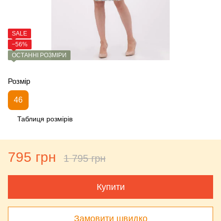
SALE
−56%
ОСТАННІ РОЗМІРИ
Розмір
46
Таблиця розмірів
795 грн
1 795 грн
Купити
Замовити швидко