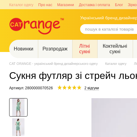
Перейти до основного контенту
Каталог одягу
Про нас
Магазини
Доставка і оплата
Блог
Зірко
Український бренд дизайнер
Літні
Коктейльні
Новинки
Розпродаж
сукні
сукні
CAT ORANGE - український бренд дизайнерського одягу
Каталог одягу
Лі
Сукня футляр зі стрейч ль
Артикул: 2800000070526
2 відгуки