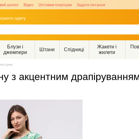
вий шопінг
Відео
Оптовим покупцям
Задати питання
ського одягу
Блузи і
Жакети і
Пов
Штани
Спідниці
джемпери
жилети
тні сукні
ону з акцентним драпірування