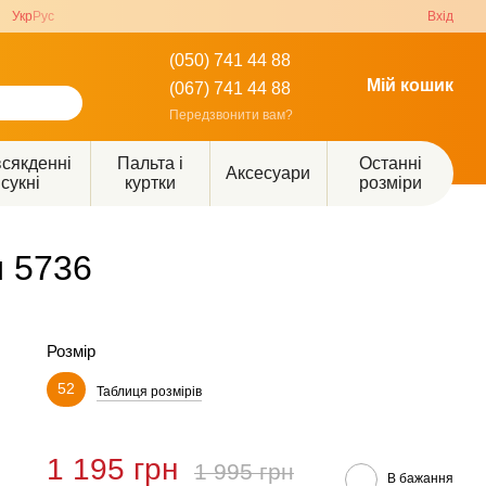
Укр
Рус
Вхід
(050) 741 44 88
Мій кошик
(067) 741 44 88
Передзвонити вам?
сякденні
Пальта і
Останні
Аксесуари
сукні
куртки
розміри
м 5736
Розмір
52
Таблиця розмірів
1 195 грн
1 995 грн
В бажання