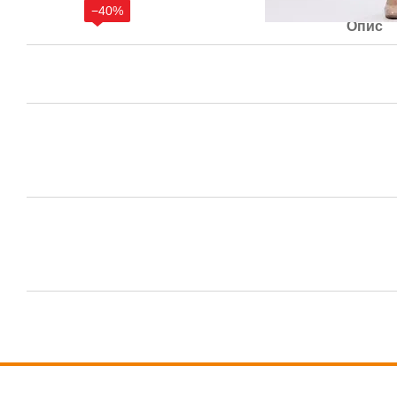
−40%
Опис