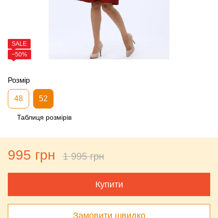
SALE
−50%
Розмір
48
52
Таблиця розмірів
995 грн
1 995 грн
Купити
Замовити швидко