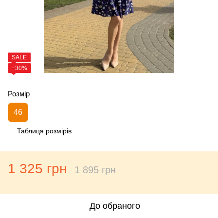
SALE
−30%
Розмір
46
Таблиця розмірів
1 325 грн
1 895 грн
До обраного