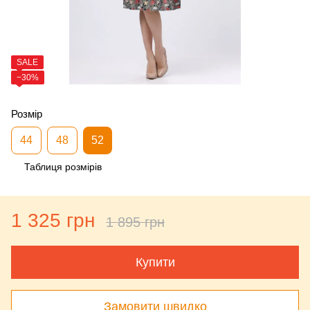
SALE
−30%
Розмір
44
48
52
Таблиця розмірів
1 325 грн
1 895 грн
Купити
Замовити швидко