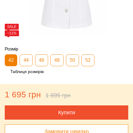
SALE
−11%
Розмір
42
44
46
48
50
52
Таблиця розмірів
1 695 грн
1 895 грн
Купити
Замовити швидко