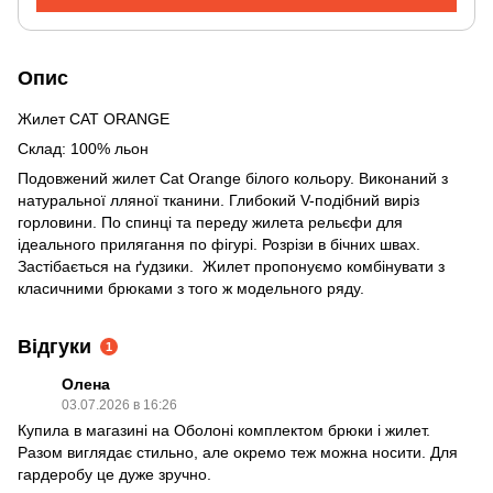
Опис
Жилет CAT ORANGE
Склад: 100% льон
Подовжений жилет Cat Orange білого кольору. Виконаний з
натуральної лляної тканини. Глибокий V-подібний виріз
горловини. По спинці та переду жилета рельєфи для
ідеального прилягання по фігурі. Розрізи в бічних швах.
Застібається на ґудзики. Жилет пропонуємо комбінувати з
класичними брюками з того ж модельного ряду.
Відгуки
1
Олена
03.07.2026 в 16:26
Купила в магазині на Оболоні комплектом брюки і жилет.
Разом виглядає стильно, але окремо теж можна носити. Для
гардеробу це дуже зручно.