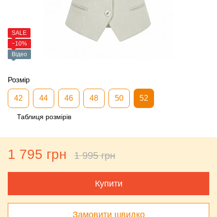
SALE
−10%
Відео
Розмір
42
44
46
48
50
52
Таблиця розмірів
1 795 грн
1 995 грн
Купити
Замовити швидко