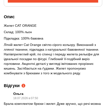
Опис
Жилет CAT ORANGE
Склад: 100% льон
Підкладка: 100% бавовна
Літній жилет Cat Orange світло-сірого кольору. Виконаний з
лляної тканини, підкладка з натуральної бавовняної тканини.
Напівприлеглий крій, по спинці і переду жилета рельєфи для
ідеальної посадки по фігурі. Глибокий V-подібний виріз
горловини. Акцентні деталі у вигляді імітованих прорізних
кишень. Застібається на ґудзики. Жилет пропонуємо
комбінувати з брюками з того ж модельного ряду.
Відгуки
1
Ольга
18.07.2026 в 07:50
Брала комплектом брюки і жилет. Дуже зручно, що речі можна