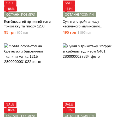
SALE
SALE
−86%
−74%
ОСТАННІ РОЗМІРИ
ОСТАННІ РОЗМІРИ
Комбінований гірчичний топ з
Сукня зі стрейч атласу
трикотажу та гіпюру 1238
насиченого малинового
кольору 5516
95 грн
495 грн
695 грн
1 895 грн
SALE
SALE
−86%
−83%
ОСТАННІ РОЗМІРИ
ОСТАННІ РОЗМІРИ