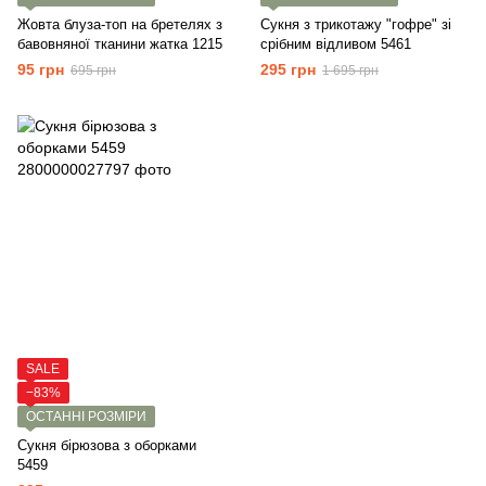
Жовта блуза-топ на бретелях з
Сукня з трикотажу "гофре" зі
бавовняної тканини жатка 1215
срібним відливом 5461
95 грн
295 грн
695 грн
1 695 грн
SALE
−83%
ОСТАННІ РОЗМІРИ
Сукня бірюзова з оборками
5459