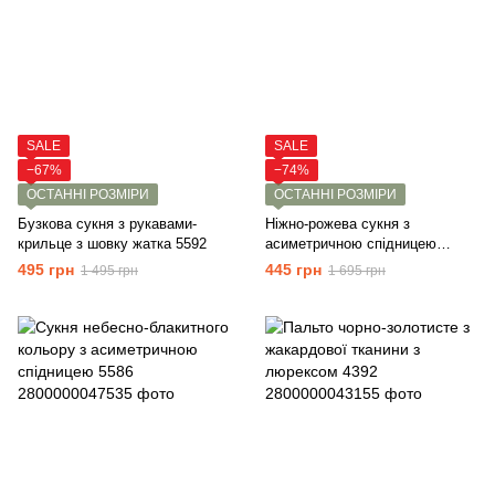
SALE
SALE
−67%
−74%
ОСТАННІ РОЗМІРИ
ОСТАННІ РОЗМІРИ
Бузкова сукня з рукавами-
Ніжно-рожева сукня з
крильце з шовку жатка 5592
асиметричною спідницею
5586p
495 грн
445 грн
1 495 грн
1 695 грн