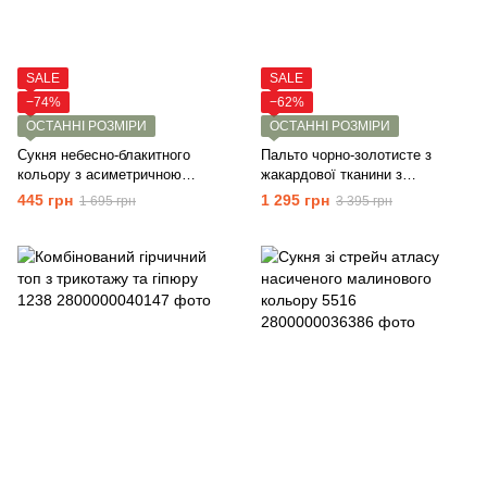
SALE
SALE
−74%
−62%
ОСТАННІ РОЗМІРИ
ОСТАННІ РОЗМІРИ
Сукня небесно-блакитного
Пальто чорно-золотисте з
кольору з асиметричною
жакардової тканини з
спідницею 5586
люрексом 4392
445 грн
1 295 грн
1 695 грн
3 395 грн