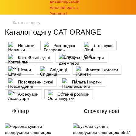
Каталог одягу
Каталог одягу CAT ORANGE
Новинки
Розпродаж
Літні сукні
Коктейльні сукні
Блузи і джемпери
Штани
Спідниці
Жакети і жилети
Повсякденні сукні
Пальта і куртки
Аксесуари
Останні розміри
Фільтр
Спочатку нові