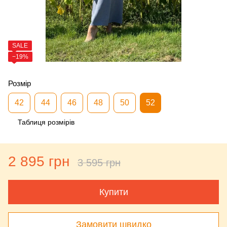
SALE
−19%
Розмір
42
44
46
48
50
52
Таблиця розмірів
2 895 грн
3 595 грн
Купити
Замовити швидко