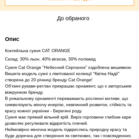
До обраного
Опис
Коктейльна сукня CAT ORANGE
Склад: 30% льон, 40% віскоза, 30% поліамід
Сукня Cat Orange "Небесний Серпанок" оздоблена вишивкою.
Вишита модель сукні з лімітованої колекції "Квітка Надії"
створена до 20 річниці бренду Cat Orange!
Об'ємні рукави-реглан прикрашає орнамент, що є авторським
візерунком бренду.
В унікальному орнаменті переважають рослинні мотиви, що
символізують жіночу енергію, невпинний розвиток, стійкість та
красу кожної українки - Берегині роду.
Сукня має прямий вільний крій. Виріз горловини глибоке каре
дозволяє регулювати відкритість плечей.
Неймовірно жіночна модель підкреслись природну красу та
буде доречна для створення як святкових, так і повсякденних