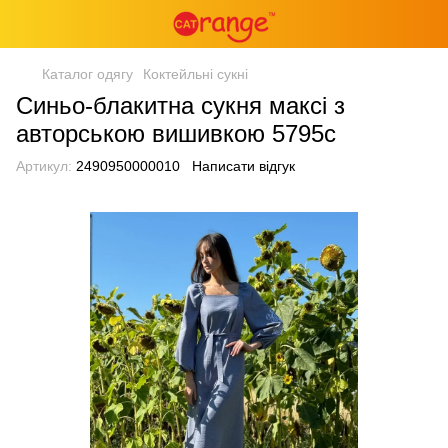
Каталог одягу
Коктейльні сукні
Синьо-блакитна сукня максі з
авторською вишивкою 5795с
Артикул:
2490950000010
Написати відгук