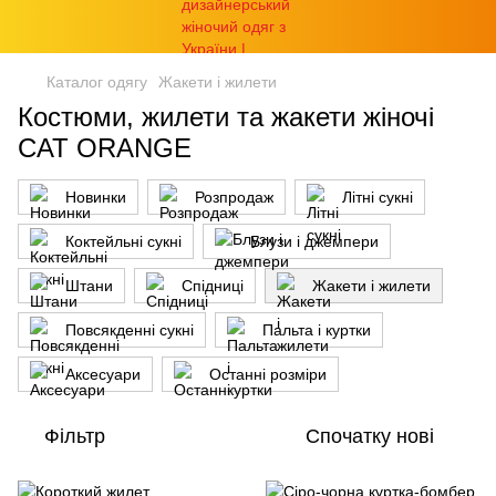
Каталог одягу
Жакети і жилети
Костюми, жилети та жакети жіночі
CAT ORANGE
Новинки
Розпродаж
Літні сукні
Коктейльні сукні
Блузи і джемпери
Штани
Спідниці
Жакети і жилети
Повсякденні сукні
Пальта і куртки
Аксесуари
Останні розміри
Фільтр
Спочатку нові