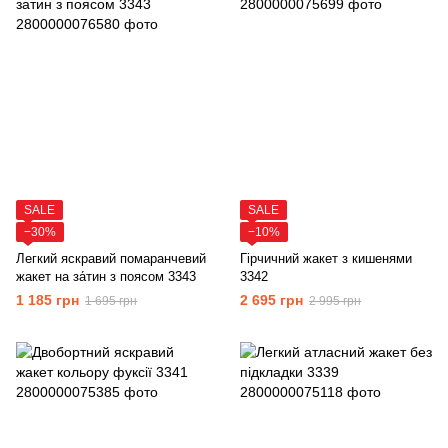
SALE
SALE
−30%
−10%
Легкий яскравий помаранчевий
Гірчичний жакет з кишенями
жакет на за́тин з поясом 3343
3342
1 185 грн
2 695 грн
1 695 грн
2 995 грн