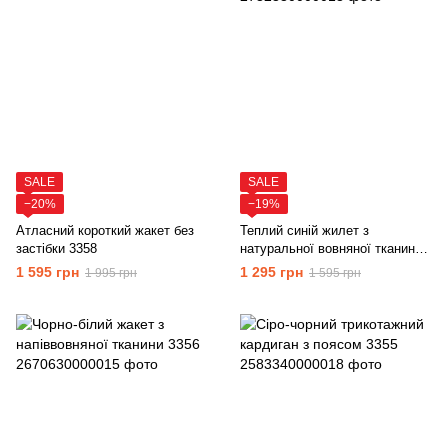
SALE
SALE
−20%
−19%
Атласний короткий жакет без
Теплий синій жилет з
застібки 3358
натуральної вовняної тканини
3357
1 595 грн
1 295 грн
1 995 грн
1 595 грн