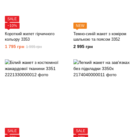
SALE
−10%
NEW
Короткий жилет гірчичного
Темно-синій жакет з коміром
кольору 3353
шалькою та поясом 3352
1 795 грн
2 995 грн
1 995 грн
SALE
SALE