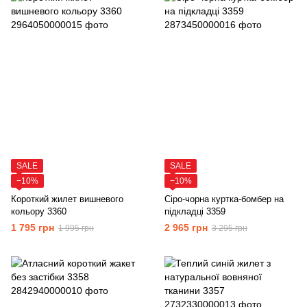
SALE
SALE
−10%
−10%
Короткий жилет вишневого
Сіро-чорна куртка-бомбер на
кольору 3360
підкладці 3359
1 795 грн
2 965 грн
1 995 грн
3 295 грн