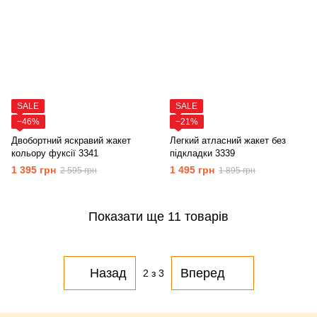
SALE
SALE
−46%
−21%
Двобортний яскравий жакет
Легкий атласний жакет без
кольору фуксії 3341
підкладки 3339
1 395 грн
1 495 грн
2 595 грн
1 895 грн
Показати ще 11 товарів
Назад
Вперед
2
з 3