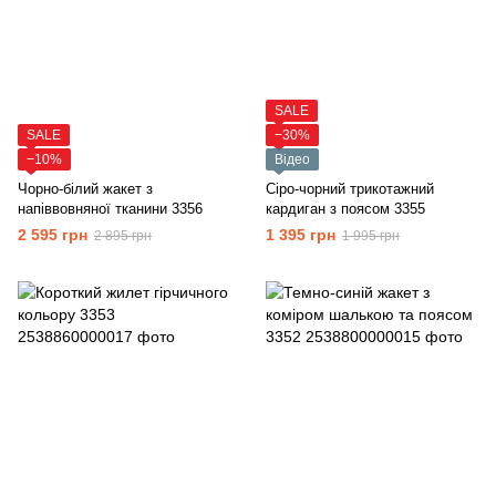
SALE
SALE
−30%
−10%
Відео
Чорно-білий жакет з
Сіро-чорний трикотажний
напіввовняної тканини 3356
кардиган з поясом 3355
2 595 грн
1 395 грн
2 895 грн
1 995 грн