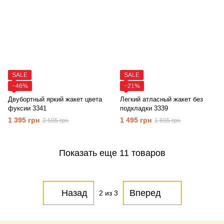
SALE
SALE
−46%
−21%
Двубортный яркий жакет цвета
Легкий атласный жакет без
фуксии 3341
подкладки 3339
1 395 грн
1 495 грн
2 595 грн
1 895 грн
Показать еще 11 товаров
Назад
Вперед
2
из 3