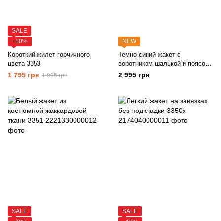
SALE
−10%
NEW
Короткий жилет горчичного
Темно-синий жакет с
цвета 3353
воротником шалькой и поясом
3352
1 795 грн
2 995 грн
1 995 грн
SALE
SALE