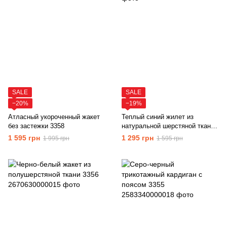
SALE
SALE
−20%
−19%
Атласный укороченный жакет
Теплый синий жилет из
без застежки 3358
натуральной шерстяной ткани
3357
1 595 грн
1 295 грн
1 995 грн
1 595 грн