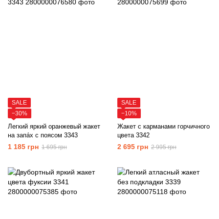
SALE
SALE
−30%
−10%
Легкий яркий оранжевый жакет
Жакет с карманами горчичного
на запа́х с поясом 3343
цвета 3342
1 185 грн
2 695 грн
1 695 грн
2 995 грн