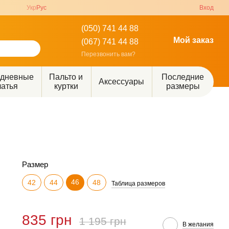
Укр
Рус
Вход
(050) 741 44 88
Мой заказ
(067) 741 44 88
Перезвонить вам?
едневные
Пальто и
Последние
Аксессуары
латья
куртки
размеры
Размер
46
42
44
48
Таблица размеров
835 грн
1 195 грн
В желания