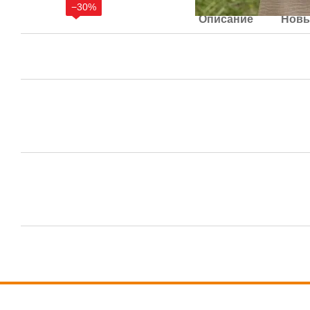
−30%
Описание
Новы