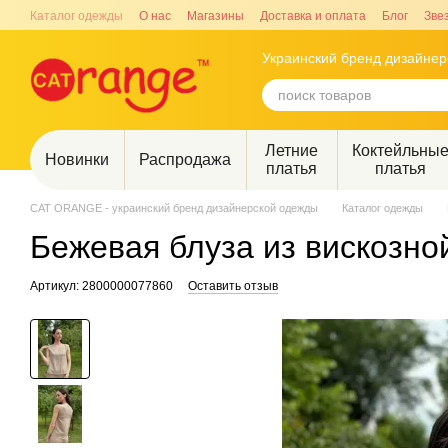
Перейти к основному контенту
Каталог одежды
О нас
Магазины
Доставка и оплата
Блог
Зве
Украинский бренд дизайне
Летние
Коктейльны
Новинки
Распродажа
платья
платья
CAT ORANGE - украинский бренд дизайнерской одежды
Каталог одежды
Бежевая блуза из вискозно
Артикул: 2800000077860
Оставить отзыв