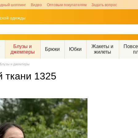
здный шоппинг
Видео
Оптовым покупателям
Задать вопрос
рской одежды
е
Блузы и
Жакеты и
Повс
Брюки
Юбки
джемперы
жилеты
п
Блузы и джемперы
й ткани 1325