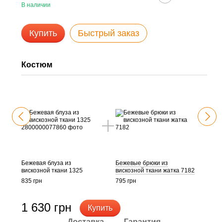
В наличии
Купить
Быстрый заказ
Костюм
Ко
Бежевая блуза из
Бежевые брюки из
Беже
вискозной ткани 1325
вискозной ткани жатка 7182
виск
835 грн
795 грн
835 г
1 630 грн
2 
Купить
Доставка
Гарантия