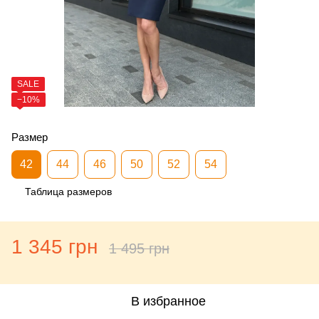
SALE
−10%
Размер
42
44
46
50
52
54
Таблица размеров
1 345 грн
1 495 грн
В избранное