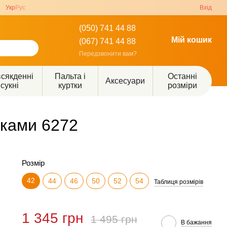
Укр
Рус
Вхід
(050) 741 44 88
Мій кошик
(067) 741 44 88
Передзвонити вам?
сякденні
Пальта і
Останні
Аксесуари
сукні
куртки
розміри
вками 6272
Розмір
42
44
46
50
52
54
Таблиця розмірів
1 345 грн
1 495 грн
В бажання