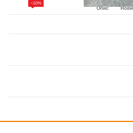
−10%
Опис
Нови