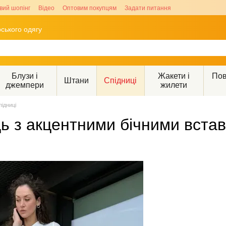
вий шопінг
Відео
Оптовим покупцям
Задати питання
ського одягу
Блузи і
Жакети і
Пов
Штани
Спідниці
джемпери
жилети
підниці
ць з акцентними бічними вста