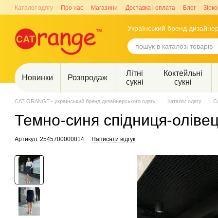
Перейти до основного контенту
Каталог одягу
Про нас
Магазини
Доставка і оплата
Блог
Зірко
Український бренд дизайнер
Літні
Коктейльні
Новинки
Розпродаж
сукні
сукні
CAT ORANGE - український бренд дизайнерського одягу
Каталог одягу
С
Темно-синя спідниця-оліве
Артикул: 2545700000014
Написати відгук