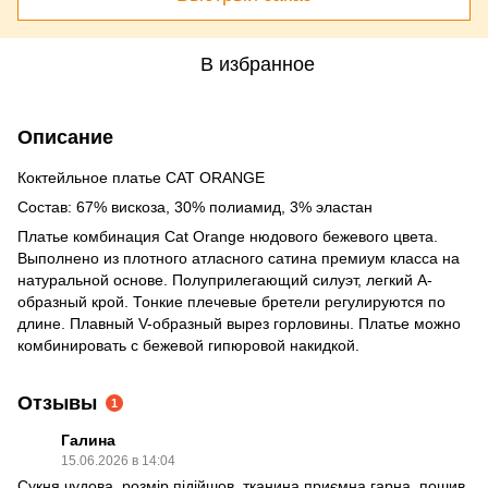
В избранное
Описание
Коктейльное платье CAT ORANGE
Состав: 67% вискоза, 30% полиамид, 3% эластан
Платье комбинация Cat Orange нюдового бежевого цвета.
Выполнено из плотного атласного сатина премиум класса на
натуральной основе. Полуприлегающий силуэт, легкий А-
образный крой. Тонкие плечевые бретели регулируются по
длине. Плавный V-образный вырез горловины. Платье можно
комбинировать с бежевой гипюровой накидкой.
Отзывы
1
Галина
15.06.2026 в 14:04
Сукня чудова, розмір підійшов, тканина приємна гарна, пошив