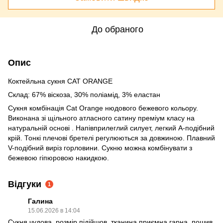
До обраного
Опис
Коктейльна сукня CAT ORANGE
Склад: 67% віскоза, 30% поліамід, 3% еластан
Сукня комбінація Cat Orange нюдового бежевого кольору.
Виконана зі щільного атласного сатину преміум класу на
натуральній основі . Напівприлеглий силует, легкий А-подібний
крій. Тонкі плечові бретелі регулюються за довжиною. Плавний
V-подібний виріз горловини. Сукню можна комбінувати з
бежевою гіпюровою накидкою.
Відгуки
1
Галина
15.06.2026 в 14:04
Сукня чудова, розмір підійшов, тканина приємна гарна, пошив