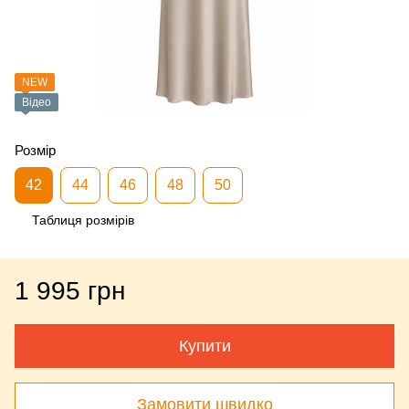
NEW
Відео
Розмір
42
44
46
48
50
Таблиця розмірів
1 995 грн
Купити
Замовити швидко