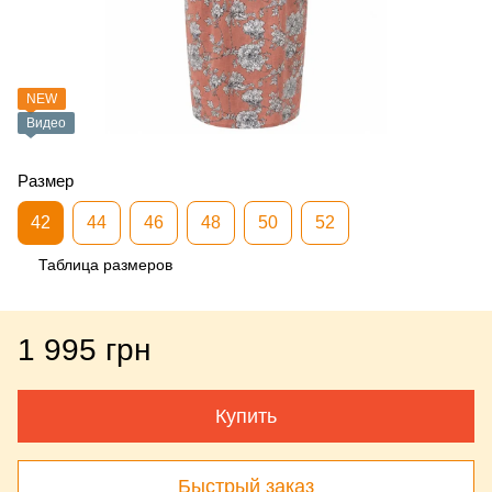
NEW
Видео
Размер
42
44
46
48
50
52
Таблица размеров
1 995 грн
Купить
Быстрый заказ