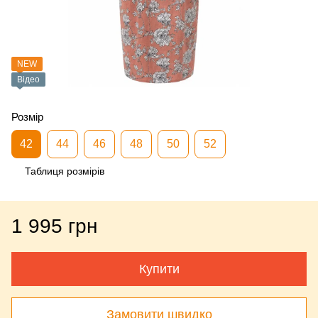
NEW
Відео
Розмір
42
44
46
48
50
52
Таблиця розмірів
1 995 грн
Купити
Замовити швидко