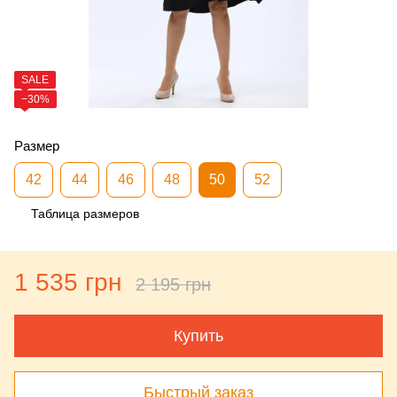
SALE
−30%
Размер
42
44
46
48
50
52
Таблица размеров
1 535 грн
2 195 грн
Купить
Быстрый заказ