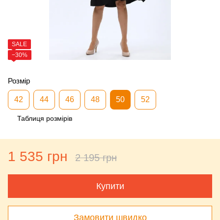
SALE
−30%
Розмір
42
44
46
48
50
52
Таблиця розмірів
1 535 грн
2 195 грн
Купити
Замовити швидко