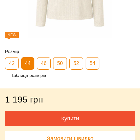
NEW
Розмір
42
44
46
50
52
54
Таблиця розмірів
1 195 грн
Купити
Замовити швидко