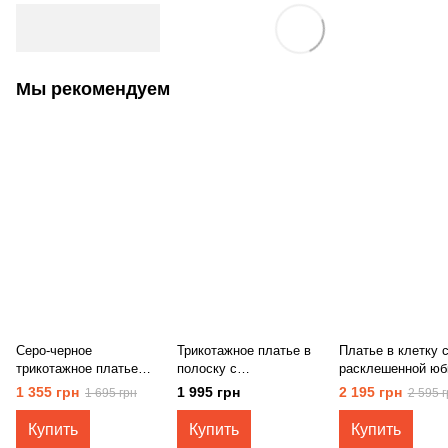
Мы рекомендуем
Серо-черное
Трикотажное платье в
Платье в клетку 
трикотажное платье
полоску с
расклешенной юб
свободного кроя с
декоративным поясом
разрезом 5798
1 355 грн
1 995 грн
2 195 грн
1 695 грн
2 595 г
карманами 5803
5831
Купить
Купить
Купить