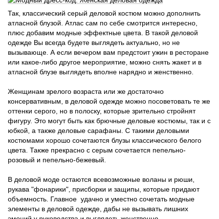
Так, классический серый деловой костюм можно дополнить
атласной блузой. Атлас сам по себе смотрится интересно,
плюс добавим модные эффектные цвета. В такой деловой
одежде Вы всегда будете выглядеть актуально, но не
вызывающе. А если вечером вам предстоит ужин в ресторане
или какое-либо другое мероприятие, можно снять жакет и в
атласной блузе выглядеть вполне нарядно и женственно.
Женщинам зрелого возраста или же достаточно
консервативным, в деловой одежде можно посоветовать те же
оттенки серого, но в полоску, которые зрительно стройнят
фигуру. Это могут быть как брючные деловые костюмы, так и с
юбкой, а также деловые сарафаны. С такими деловыми
костюмами хорошо сочетаются блузы классического белого
цвета. Также прекрасно с серым сочетается пепельно-
розовый и пепельно-бежевый.
В деловой моде остаются всевозможные воланы и рюши,
рукава "фонарики", присборки и защипы, которые придают
объемность. Главное удачно и уместно сочетать модные
элементы в деловой одежде, дабы не вызывать лишних
эмоций у руководства и выглядеть женственно.