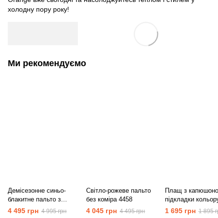
холодну пору року!
Ми рекомендуємо
Демісезонне синьо-
Світло-рожеве пальто
Плащ з капюшоно
блакитне пальто з
без коміра 4458
підкладки кольор
відкладним коміром
рожевого серпанк
4 495 грн
4 045 грн
1 695 грн
4 995 грн
4 495 грн
1 895 г
4450
4460