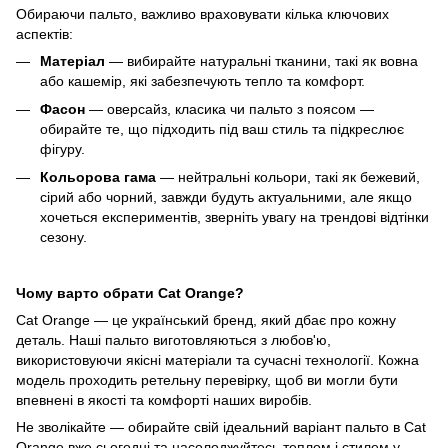
Обираючи пальто, важливо враховувати кілька ключових
аспектів:
Матеріал
— вибирайте натуральні тканини, такі як вовна
або кашемір, які забезпечують тепло та комфорт.
Фасон
— оверсайз, класика чи пальто з поясом —
обирайте те, що підходить під ваш стиль та підкреслює
фігуру.
Кольорова гама
— нейтральні кольори, такі як бежевий,
сірий або чорний, завжди будуть актуальними, але якщо
хочеться експериментів, зверніть увагу на трендові відтінки
сезону.
Чому варто обрати Cat Orange?
Cat Orange — це український бренд, який дбає про кожну
деталь. Наші пальто виготовляються з любов'ю,
використовуючи якісні матеріали та сучасні технології. Кожна
модель проходить ретельну перевірку, щоб ви могли бути
впевнені в якості та комфорті наших виробів.
Не зволікайте — обирайте свій ідеальний варіант пальто в Cat
Orange вже сьогодні та насолоджуйтесь теплом і стилем у