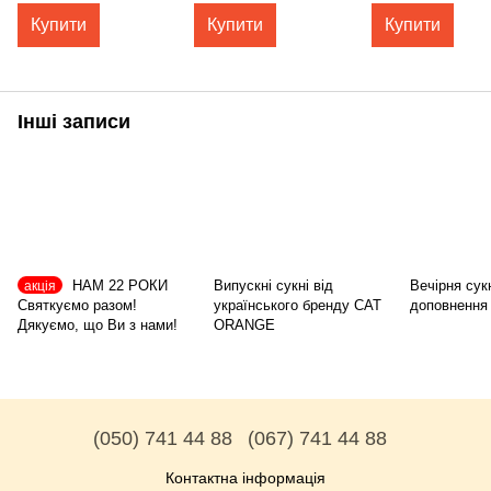
Купити
Купити
Купити
Інші записи
НАМ 22 РОКИ
Випускні сукні від
Вечірня сук
акція
Святкуємо разом!
українського бренду CAT
доповнення 
Дякуємо, що Ви з нами!
ORANGE
(050) 741 44 88
(067) 741 44 88
Контактна інформація