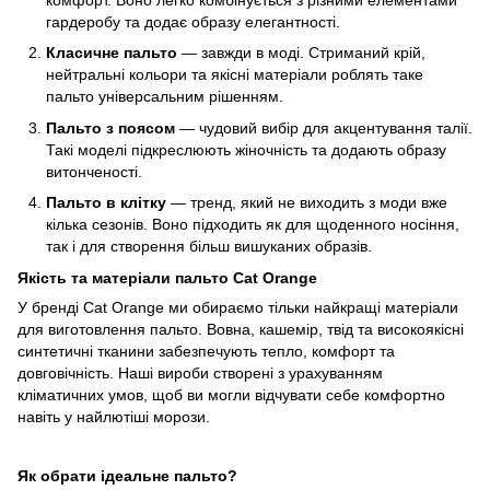
комфорт. Воно легко комбінується з різними елементами
гардеробу та додає образу елегантності.
Класичне пальто
— завжди в моді. Стриманий крій,
нейтральні кольори та якісні матеріали роблять таке
пальто універсальним рішенням.
Пальто з поясом
— чудовий вибір для акцентування талії.
Такі моделі підкреслюють жіночність та додають образу
витонченості.
Пальто в клітку
— тренд, який не виходить з моди вже
кілька сезонів. Воно підходить як для щоденного носіння,
так і для створення більш вишуканих образів.
Якість та матеріали пальто Cat Orange
У бренді Cat Orange ми обираємо тільки найкращі матеріали
для виготовлення пальто. Вовна, кашемір, твід та високоякісні
синтетичні тканини забезпечують тепло, комфорт та
довговічність. Наші вироби створені з урахуванням
кліматичних умов, щоб ви могли відчувати себе комфортно
навіть у найлютіші морози.
Як обрати ідеальне пальто?