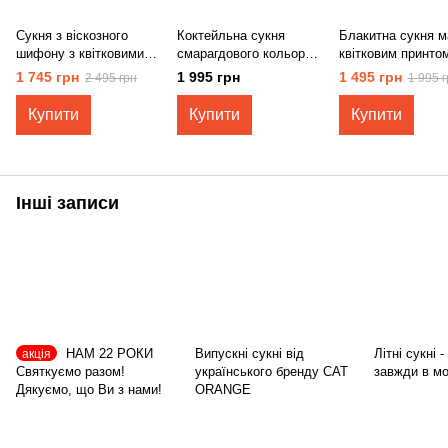
Сукня з віскозного
Коктейльна сукня
Блакитна сукня ма
шифону з квітковими
смарагдового кольору з
квітковим принто
мотивами 5763
драпіруванням 5826з
1 745 грн
1 995 грн
1 495 грн
2 495 грн
1 995 г
Купити
Купити
Купити
Інші записи
НАМ 22 РОКИ
Випускні сукні від
Літні сукні 
акція
Святкуємо разом!
українського бренду CAT
завжди в мо
Дякуємо, що Ви з нами!
ORANGE