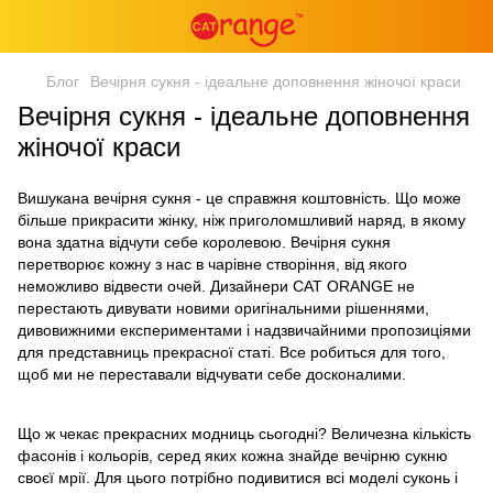
Блог
Вечірня сукня - ідеальне доповнення жіночої краси
Вечірня сукня - ідеальне доповнення
жіночої краси
Вишукана вечірня сукня - це справжня коштовність. Що може
більше прикрасити жінку, ніж приголомшливий наряд, в якому
вона здатна відчути себе королевою. Вечірня сукня
перетворює кожну з нас в чарівне створіння, від якого
неможливо відвести очей. Дизайнери CАТ ORANGE не
перестають дивувати новими оригінальними рішеннями,
дивовижними експериментами і надзвичайними пропозиціями
для представниць прекрасної статі. Все робиться для того,
щоб ми не переставали відчувати себе досконалими.
Що ж чекає прекрасних модниць сьогодні? Величезна кількість
фасонів і кольорів, серед яких кожна знайде вечірню сукню
своєї мрії. Для цього потрібно подивитися всі моделі суконь і