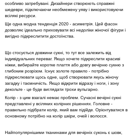
особливо затребувані. Дизайнери створюють справжні
шедеври, підключаючи необмежену уяву і використовуючи
всілякі ресурси.
Ще одна модна тенденція 2020 - асиметрія. Цей фасон
дозволяє ідеально приховувати всі недоліки жіночої фігури і
вигідно підкреслитити достоїнства.
Що стосується довжини сукні, то тут все залежить від
індивідуальних переваг. Якщо хочете підкреслити красиві
ніжки, вибирайте коротке плаття або довгу вечірню сукню з
глибоким розрізом. Існує золоте правило - потрібно
підкреслювати щось одне, щоб створювати якусь жіночу
загадку і таємничість. Якщо відкрити відразу і ноги, і зону
декольте - це буде виглядати трохи вульгарно.
Колір - з цим взагалі немає проблем. Сучасні вечірні сукні
представлені у всіляких колірних рішеннях. Головне -
правильно підібрати колір, який вам підійде. Орієнтуватися в
основному потрібно на колір шкіри, очей і волосся.
Найпопулярнішими тканинами для вечірніх суконь є шовк,