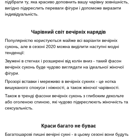
підібрати ту, яка красиво доповнить вашу чарівну зовнішність,
вигідно підкреслить переваги фігури і допоможе виразити
індивідуальність.
Чарівний світ вечірніх нарядів
Популярністю користуються майже всі варіанти вечірніх
суконь, але в сезоні 2020 можна виділити наступні модні
тенденції:
Звужені в стегнах і розширені від колін вниз - такий фасон
вечірніх суконь буде чудово виглядати на ідеальної жіночої
фігури.
Прозорі вставки і мереживо в вечірніх сукнях - це нотка
вишуканого спокуси і ніжності, а також жіночої чарівності.
Також в тренді фасони вечірніх суконь з глибоким декольте
або оголеною спиною, які чудово підкреслюють жіночність та
сексуальність.
Краси багато не буває
Багатошарові пишні вечірні сукні - в цьому сезоні вони будуть