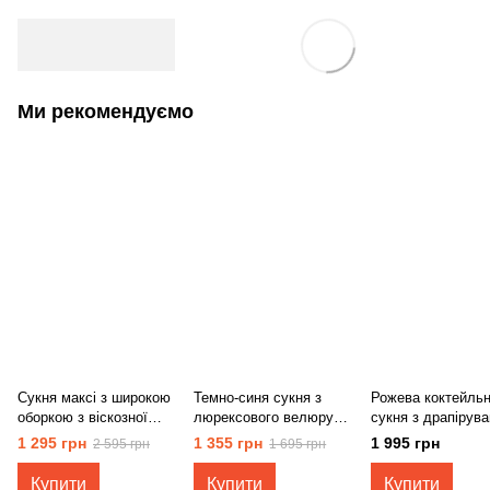
Ми рекомендуємо
Сукня максі з широкою
Темно-синя сукня з
Рожева коктейль
оборкою з віскозної
люрексового велюру
сукня з драпірув
меланжевої тканини
5812
5826о
1 295 грн
1 355 грн
1 995 грн
2 595 грн
1 695 грн
5748
Купити
Купити
Купити