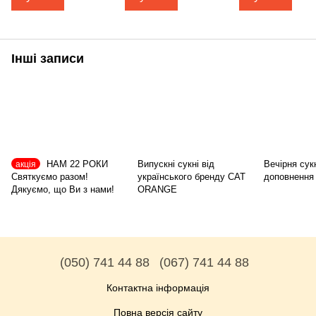
Інші записи
НАМ 22 РОКИ
Випускні сукні від
Вечірня сук
акція
Святкуємо разом!
українського бренду CAT
доповнення 
Дякуємо, що Ви з нами!
ORANGE
(050) 741 44 88
(067) 741 44 88
Контактна інформація
Повна версія сайту