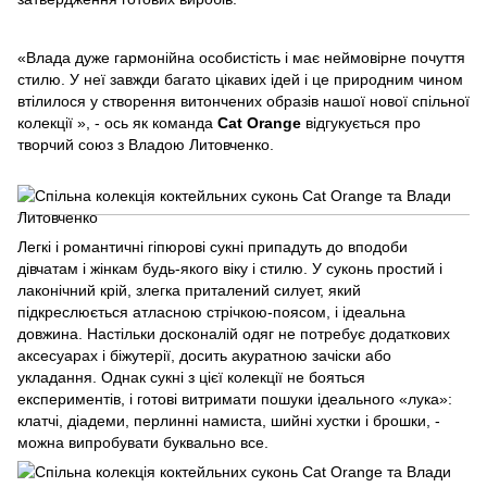
«Влада дуже гармонійна особистість і має неймовірне почуття
стилю. У неї завжди багато цікавих ідей і це природним чином
втілилося у створення витончених образів нашої нової спільної
колекції », - ось як команда
Cat Orange
відгукується про
творчий союз з Владою Литовченко.
Легкі і романтичні гіпюрові сукні припадуть до вподоби
дівчатам і жінкам будь-якого віку і стилю. У суконь простий і
лаконічний крій, злегка приталений силует, який
підкреслюється атласною стрічкою-поясом, і ідеальна
довжина. Настільки досконалій одяг не потребує додаткових
аксесуарах і біжутерії, досить акуратною зачіски або
укладання. Однак сукні з цієї колекції не бояться
експериментів, і готові витримати пошуки ідеального «лука»:
клатчі, діадеми, перлинні намиста, шийні хустки і брошки, -
можна випробувати буквально все.