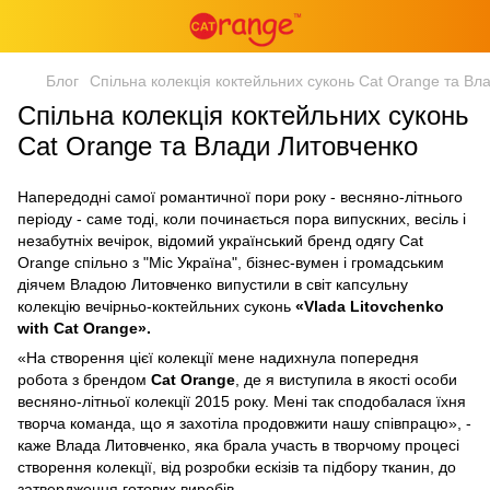
Блог
Спільна колекція коктейльних суконь Cat Orange та Вл
Спільна колекція коктейльних суконь
Cat Orange та Влади Литовченко
Напередодні самої романтичної пори року - весняно-літнього
періоду - саме тоді, коли починається пора випускних, весіль і
незабутніх вечірок, відомий український бренд одягу Сat
Orange спільно з "Міс Україна", бізнес-вумен і громадським
діячем Владою Литовченко випустили в світ капсульну
колекцію вечірньо-коктейльних суконь
«Vlada Litovchenko
with Cat Orange».
«На створення цієї колекції мене надихнула попередня
робота з брендом
Cat Orange
, де я виступила в якості особи
весняно-літньої колекції 2015 року. Мені так сподобалася їхня
творча команда, що я захотіла продовжити нашу співпрацю», -
каже Влада Литовченко, яка брала участь в творчому процесі
створення колекції, від розробки ескізів та підбору тканин, до
затвердження готових виробів.